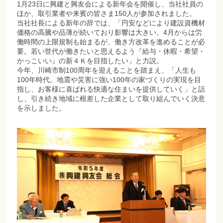
1月23日に興建と興友会による新年会を開催し、当社社員の
ほか、取引業者や来賓の皆さま150人が参加されました。
当社社長による新年の辞では、「円安などにより建設資機材
価格の高騰や品薄が続いており影響は大きい。4月からは労
働時間の上限規制も始まるが、働き方改革を進めることが必
要。若い世代が働きたいと思えるよう『給与・休暇・希望・
かっこいい』の新４Ｋを目指したい」と力説。
今年、川崎市制100周年を迎えることを踏まえ、「人生も
100年時代。地震や災害に強い100年の家づくりの実現を目
指し、お客様に喜ばれる快適な住まいを提供していく」と話
し、引き続き地域に根差した企業として取り組んでいく決意
を示しました。