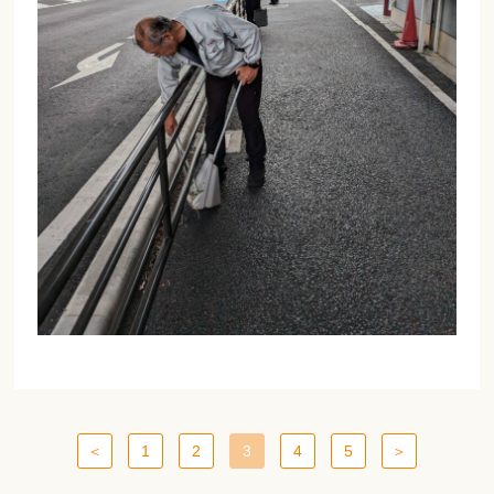
＜
1
2
3
4
5
＞