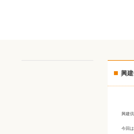
興建
興建倶
今回は