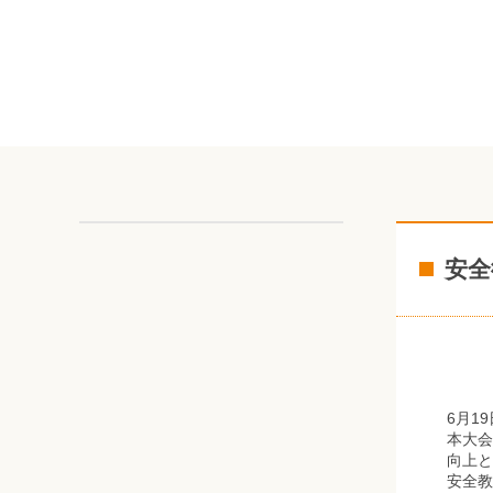
安全
6月1
本大会
向上と
安全教