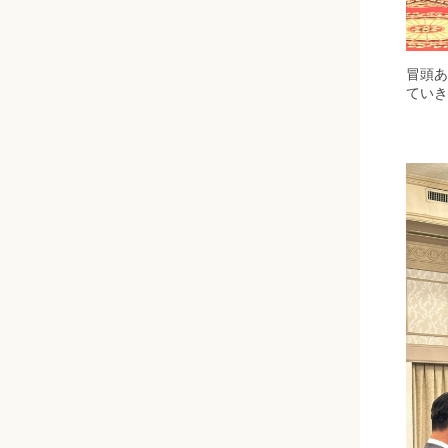
冒頭あ
ていき