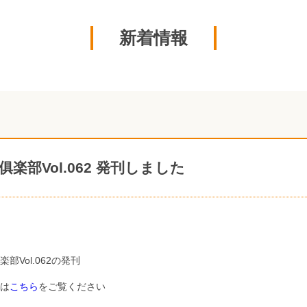
新着情報
俱楽部Vol.062 発刊しました
部Vol.062の発刊
は
こちら
をご覧ください