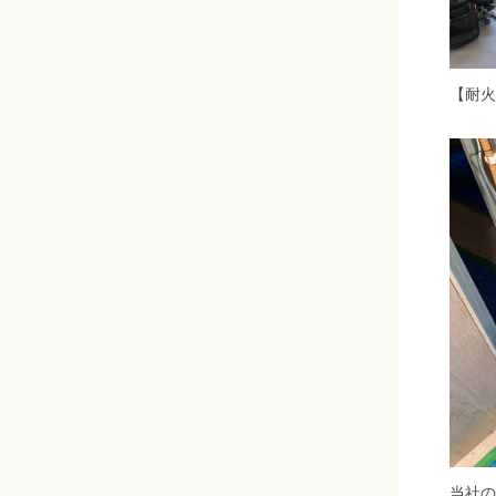
【耐火
当社の