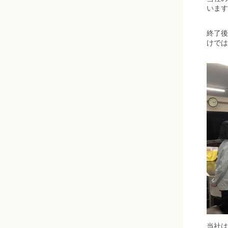
います
終了後
けでは
当社は