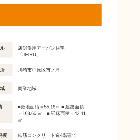
ル
店舗併用アーバン住宅
「JEIRU」
所
川崎市中原区市ノ坪
域
商業地域
積
■敷地面積＝55.18㎡ ■ 建築面積
＝163.69 ㎡ ■ 延床面積＝42.41
㎡
規模
鉄筋コンクリート造4階建て