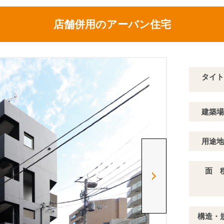
店舗併用のアーバン住宅
タイト
建築場
用途地
面 
構造・