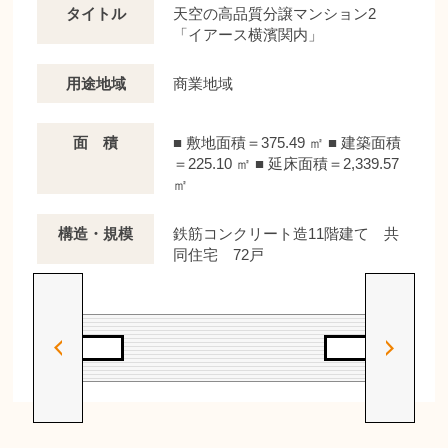
タイトル
天空の高品質分譲マンション2
「イアース横濱関内」
用途地域
商業地域
面 積
■ 敷地面積＝375.49 ㎡ ■ 建築面積
＝225.10 ㎡ ■ 延床面積＝2,339.57
㎡
構造・規模
鉄筋コンクリート造11階建て 共
同住宅 72戸