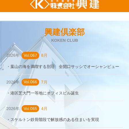
興建倶楽部
KOKEN CLUB
2026年
Vol.067
8月
・葉山の海を満喫する別荘 全開口サッシでオーシャンビュー
2026年
Vol.066
7月
・港区芝大門一等地にオフィスビル誕生
2026年
Vol.065
4月
・スケルトン鉄骨階段で解放感のある住まいを実現